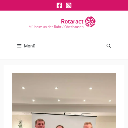
Zum
Inhalt
springen
Mülheim an der Ruhr / Oberhausen
Menü